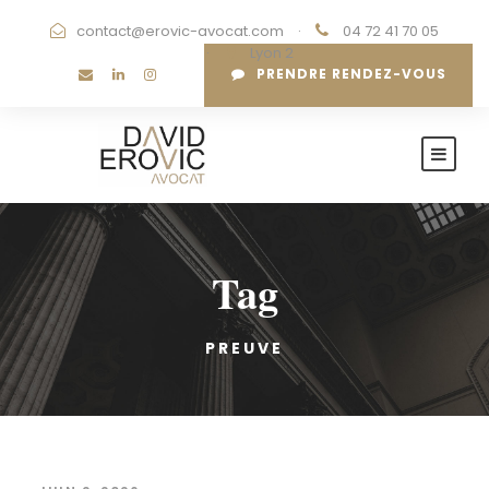
contact@erovic-avocat.com
·
04 72 41 70 05
·
Lyon 2
PRENDRE RENDEZ-VOUS
Tag
PREUVE