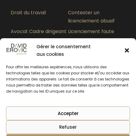
Droit du travail
Contester un
licenciement abusif
Avocat Cadre dirigeant
Licenciement faute
grave
Gérer le consentement
Paiement des heures
Quel est le meilleur
aux cookies
supplémentaires
avocat en droit du
travail à Lyon ?
Pour offrir les meilleures expériences, nous utilisons des
technologies telles que les cookies pour stocker et/ou accéder aux
informations des appareils. Le fait de consentir à ces technologies
nous permettra de traiter des données telles que le comportement
de navigation ou les ID uniques sur ce site.
Accepter
Refuser
Copyright © 2025 SERLARL EROVIC AVOCATS -