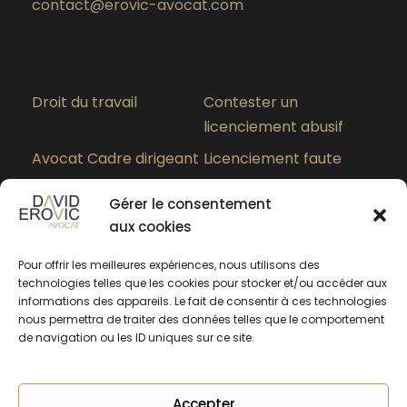
contact@erovic-avocat.com
Droit du travail
Contester un
licenciement abusif
Avocat Cadre dirigeant
Licenciement faute
grave
Gérer le consentement
Paiement des heures
Quel est le meilleur
aux cookies
supplémentaires
avocat en droit du
travail à Lyon ?
Pour offrir les meilleures expériences, nous utilisons des
technologies telles que les cookies pour stocker et/ou accéder aux
informations des appareils. Le fait de consentir à ces technologies
nous permettra de traiter des données telles que le comportement
de navigation ou les ID uniques sur ce site.
Accepter