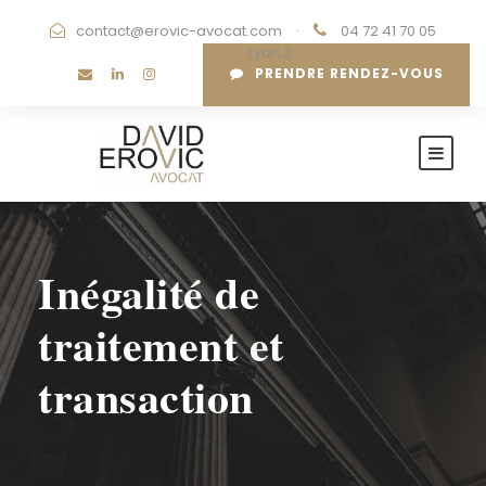
contact@erovic-avocat.com
·
04 72 41 70 05
·
Lyon 2
PRENDRE RENDEZ-VOUS
Inégalité de
traitement et
transaction