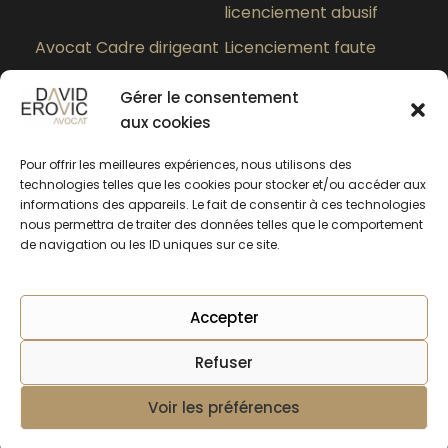
licenciement abusif
Avocat Cadre dirigeant
Licenciement faute
grave
Gérer le consentement
Paiement des heures
Quel est le meilleur
aux cookies
supplémentaires
avocat en droit du
travail à Lyon ?
Pour offrir les meilleures expériences, nous utilisons des
technologies telles que les cookies pour stocker et/ou accéder aux
informations des appareils. Le fait de consentir à ces technologies
nous permettra de traiter des données telles que le comportement
de navigation ou les ID uniques sur ce site.
Accepter
Refuser
Copyright © 2025 SERLARL EROVIC AVOCATS -
Mentions légales
Voir les préférences
Rendez-vous en ligne