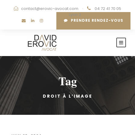
contact@erovic-avocat.com
·
04 72 41 70 05
·
Lyon 2
PRENDRE RENDEZ-VOUS
Tag
DROIT À L’IMAGE