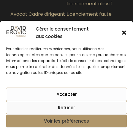
licenciement abusif
Avocat Cadre dirigeant
Licenciement faute
grave
Gérer le consentement
Paiement des heures
Quel est le meilleur
aux cookies
supplémentaires
avocat en droit du
travail à Lyon ?
Pour offrir les meilleures expériences, nous utilisons des
technologies telles que les cookies pour stocker et/ou accéder aux
informations des appareils. Le fait de consentir à ces technologies
nous permettra de traiter des données telles que le comportement
de navigation ou les ID uniques sur ce site.
Accepter
Refuser
Copyright © 2025 SERLARL EROVIC AVOCATS -
Mentions légales
Voir les préférences
Rendez-vous en ligne