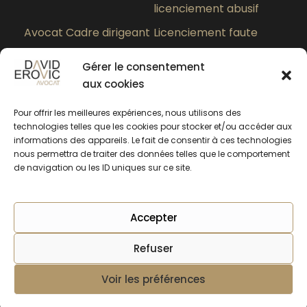
licenciement abusif
Avocat Cadre dirigeant
Licenciement faute
grave
Gérer le consentement
Paiement des heures
Quel est le meilleur
aux cookies
supplémentaires
avocat en droit du
travail à Lyon ?
Pour offrir les meilleures expériences, nous utilisons des
technologies telles que les cookies pour stocker et/ou accéder aux
informations des appareils. Le fait de consentir à ces technologies
nous permettra de traiter des données telles que le comportement
de navigation ou les ID uniques sur ce site.
Accepter
Refuser
Copyright © 2025 SERLARL EROVIC AVOCATS -
Mentions légales
Voir les préférences
Rendez-vous en ligne