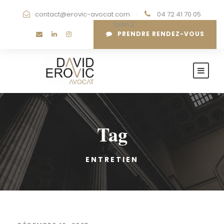
contact@erovic-avocat.com
·
04 72 41 70 05
·
Lyon 2
PRENDRE RENDEZ-VOUS
Tag
ENTRETIEN