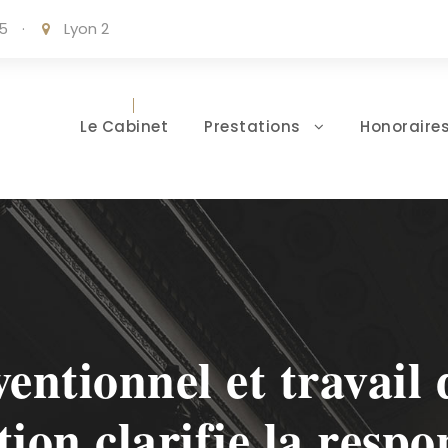
05
·
Lyon 2
Le Cabinet
Prestations
Honoraire
entionnel et travail 
ion clarifie la respo