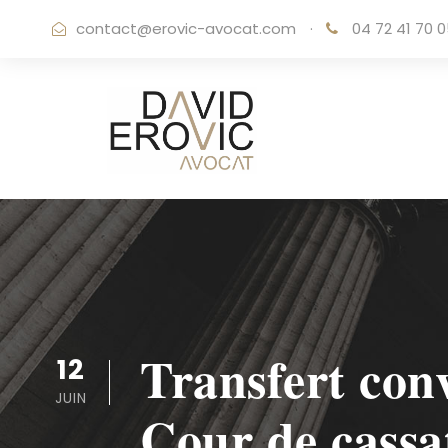
contact@erovic-avocat.com
·
04 72 41 70 
Transfert conv
12
JUIN
Cour de cassat