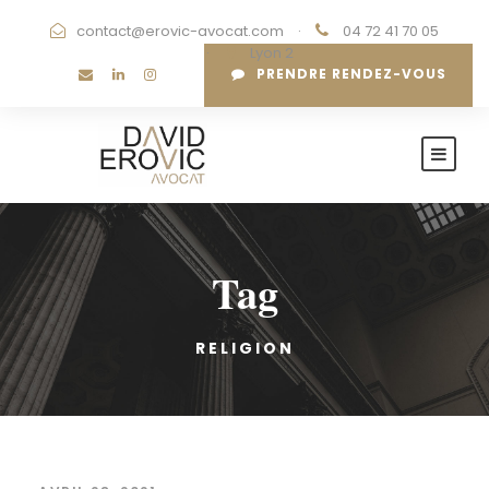
contact@erovic-avocat.com
·
04 72 41 70 05
·
Lyon 2
PRENDRE RENDEZ-VOUS
Tag
RELIGION