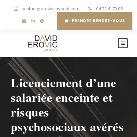
contact@erovic-avocat.com
·
04 72 41 70 05
·
Lyon 2
PRENDRE RENDEZ-VOUS
Licenciement d’une
salariée enceinte et
risques
psychosociaux avérés