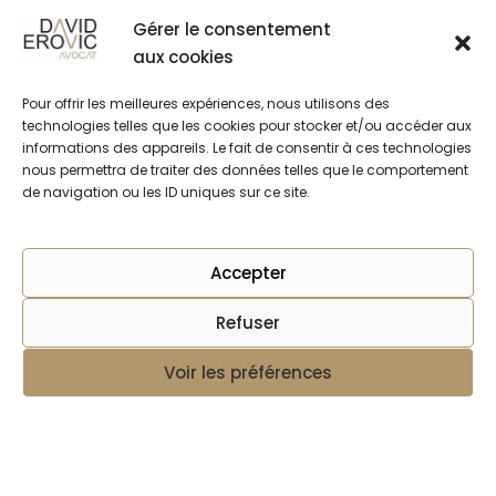
effet pendant les périodes de suspension.
Gérer le consentement
aux cookies
Ces périodes correspondent à celles
mentionnées au premier alinéa de l’article
Pour offrir les meilleures expériences, nous utilisons des
technologies telles que les cookies pour stocker et/ou accéder aux
L1225-4 du Code du travail. En conséquence,
informations des appareils. Le fait de consentir à ces technologies
cette jurisprudence doit être prise en compte
nous permettra de traiter des données telles que le comportement
car elle élargit les cas où le licenciement d’une
de navigation ou les ID uniques sur ce site.
salariée enceinte est possible.
Accepter
Que vous soyez une salariée enceinte faisant
Refuser
face à un
licenciement
, ou un employeur ayant
une salariée dans cette situation, il est essentiel
Voir les préférences
Rendez-vous en ligne
de bien comprendre vos droits et obligations.
De ce fait, n’hésitez pas à contacter votre
avocat spécialisé en droit du travail.