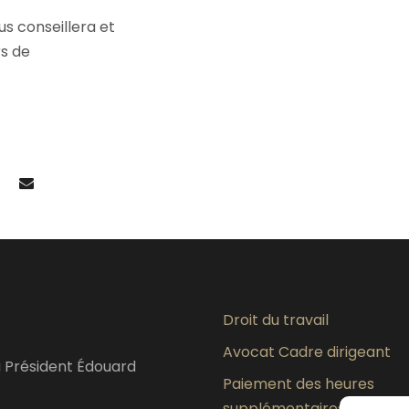
ous conseillera et
rs de
Droit du travail
Avocat Cadre dirigeant
u Président Édouard
Paiement des heures
supplémentaires