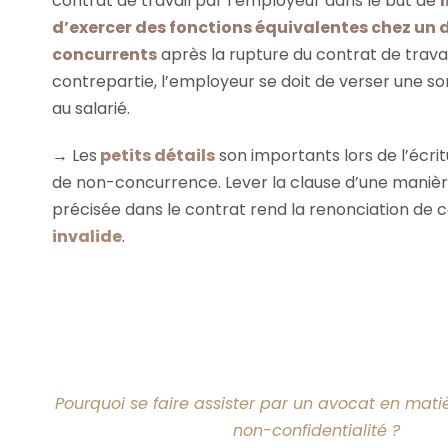
contrat de travail par l’employeur dans le but de
l
d’exercer des fonctions équivalentes chez un 
concurrents
après la rupture du contrat de travai
contrepartie, l’employeur se doit de verser une 
au salarié.
→ Les
petits détails
son importants lors de l’écri
de non-concurrence. Lever la clause d’une manière
précisée dans le contrat rend la renonciation de 
invalide
.
Pourquoi se faire assister par un avocat en mati
non-confidentialité ?