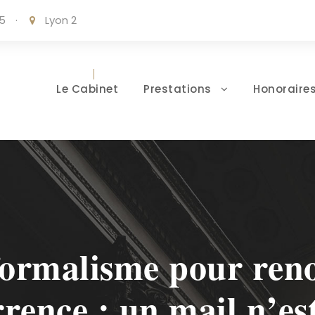
05
·
Lyon 2
Le Cabinet
Prestations
Honoraire
formalisme pour reno
rence : un mail n’e