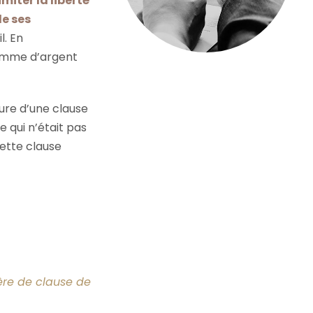
imiter la liberté
de ses
l. En
somme d’argent
ture d’une clause
 qui n’était pas
cette clause
ère de clause de