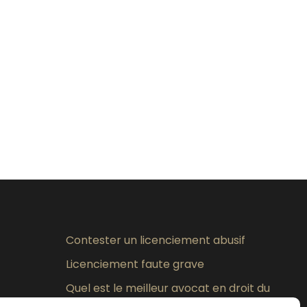
Contester un licenciement abusif
Licenciement faute grave
Quel est le meilleur avocat en droit du
travail à Lyon ?