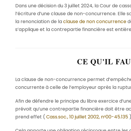
Dans une décision du 3 juillet 2024, la Cour de cass
l’écriture d’une clause de non-concurrence. Elle sou
la renonciation de la
clause de non concurrence
do
s’applique et la contrepartie financière est entiè
CE QU'IL FA
La clause de non-concurrence permet d’empêcher u
concurrente à celle de l’employeur après la ruptur
Afin de défendre le principe du libre exercice d’un
prévoit qu’une contrepartie financière doit être a
prend effet (
Cass.soc., 10 juillet 2002, nᵒ00-45.135
)
Cela apporte une obligation réciproque entre les d