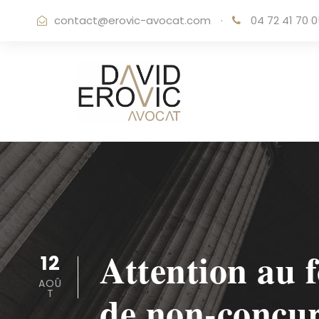
contact@erovic-avocat.com
·
04 72 41 70 
Attention au 
12
AOÛ
T
de non-concur