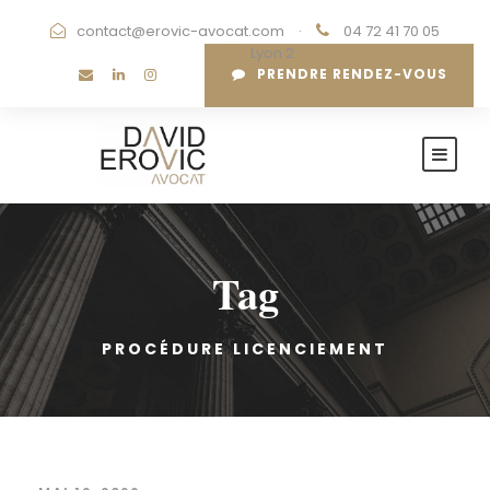
contact@erovic-avocat.com
·
04 72 41 70 05
·
Lyon 2
PRENDRE RENDEZ-VOUS
Tag
PROCÉDURE LICENCIEMENT